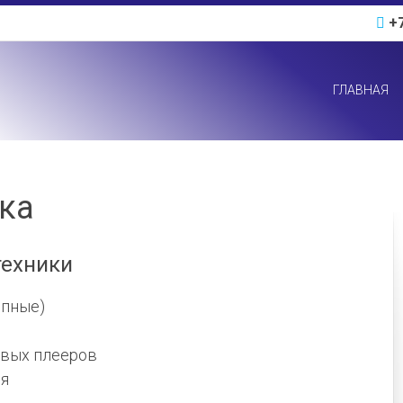
+7
ГЛАВНАЯ
ка
техники
опные)
овых плееров
ия