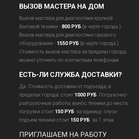
ВЫЗОВ МАСТЕРА НА ДОМ
Вызов мастера для диагностики крупной
бытовой техники -
800 РУБ
(в черте города ).
Вызов мастера для диагностики газового
оборудования -
1550 РУБ
(в черте города ).
Стоимость вызов мастера за пределы города,
можно уточнить по контактным телефонам.
ЕСТЬ-ЛИ СЛУЖБА ДОСТАВКИ?
Да. Стоимость доставки от подъезда, в
пределах города, стоит
1000 РУБ
. Погрузочно-
разгрузочные работы, вынос техники до места
погрузки стоит
150 РУБ
. за единицу, спуск-
подъем техники стоит
150 РУБ
. за 1 этаж
ПРИГЛАШАЕМ НА РАБОТУ